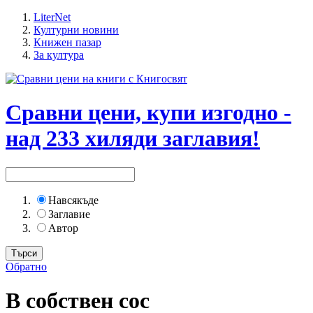
LiterNet
Културни новини
Книжен пазар
За култура
Сравни цени, купи изгодно -
над 233 хиляди заглавия!
Навсякъде
Заглавие
Автор
Обратно
В собствен сос