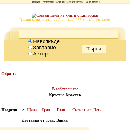
LiterNet
Културни новини
Книжен пазар
За култура
Сравни цени, купи изгодно - над 233 хиляди заглавия!
Навсякъде
Заглавие
Автор
Обратно
В собствен сос
Кръстьо Кръстев
Подреди по
Щанд*
Град**
Година
Състояние
Цена
Доставка от град: Варна