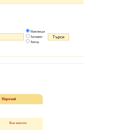
Навсякъде
Заглавие
Автор
Поръчай
Към книгата