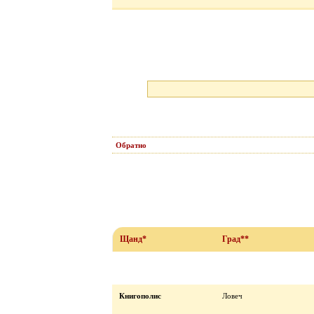
Обратно
Щанд*
Град**
Книгополис
Ловеч