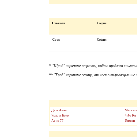
Стоянов
София
Coys
София
*
"Щанд" наричаме търговец, който предлага книгата
**
"Град" наричаме селище, от което търговецът ще и
Да и Анна
Магазин
Чоко и Боко
4i4o Ru
Арис 77
Горски