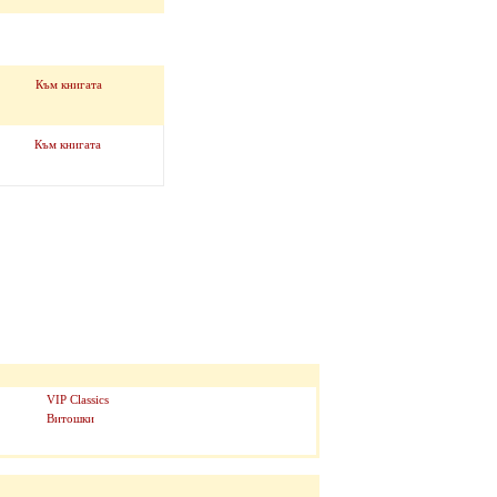
Към книгата
Към книгата
VIP Classics
Витошки