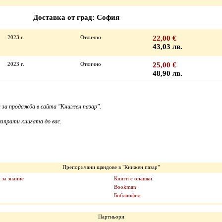
Доставка от град: София
2023 г.
Отлично
22,00 €
43,03 лв.
2023 г.
Отлично
25,00 €
48,90 лв.
 за продажба в сайта "Книжен пазар".
зпрати книгата до вас.
Препоръчани щандове в "Книжен пазар"
 за знание
Книги с опашки
Bookman
Библиофил
Партньори