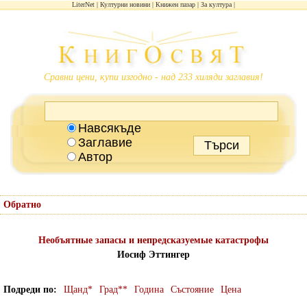
LiterNet
Културни новини
Книжен пазар
За култура
Сравни цени, купи изгодно - над 233 хиляди заглавия!
Навсякъде
Заглавие
Автор
Обратно
Необъятные запасы и непредсказуемые катастрофы
Иосиф Эттингер
Подреди по
Щанд*
Град**
Година
Състояние
Цена