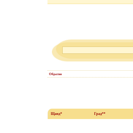
Обратно
Щанд*
Град**