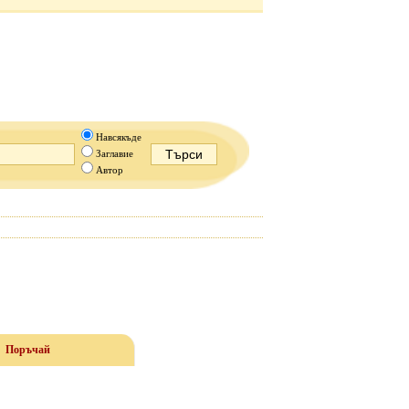
Навсякъде
Заглавие
Автор
Поръчай