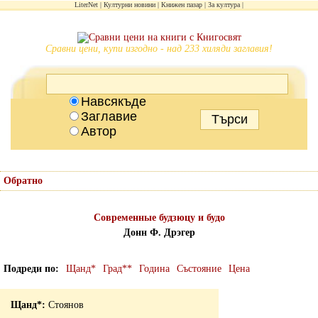
LiterNet
Културни новини
Книжен пазар
За култура
Сравни цени, купи изгодно - над 233 хиляди заглавия!
Навсякъде
Заглавие
Автор
Обратно
Современные будзюцу и будо
Донн Ф. Дрэгер
Подреди по
Щанд*
Град**
Година
Състояние
Цена
Стоянов