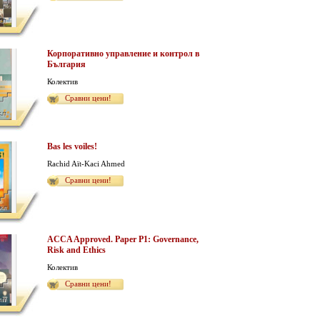
Корпоративно управление и контрол в
България
Колектив
Сравни цени!
Bas les voiles!
Rachid Aït-Kaci Ahmed
Сравни цени!
ACCA Approved. Paper P1: Governance,
Risk and Ethics
Колектив
Сравни цени!