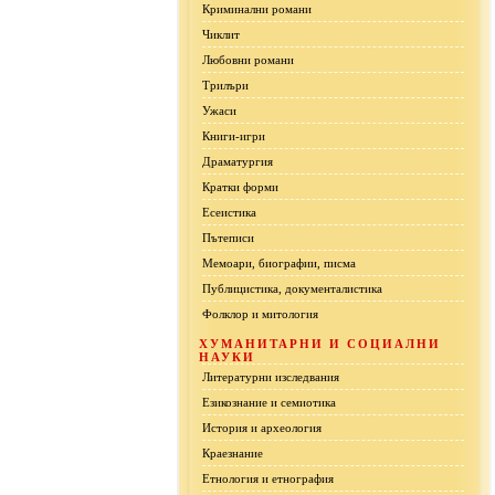
Криминални романи
Чиклит
Любовни романи
Трилъри
Ужаси
Книги-игри
Драматургия
Кратки форми
Есеистика
Пътеписи
Мемоари, биографии, писма
Публицистика, документалистика
Фолклор и митология
ХУМАНИТАРНИ И СОЦИАЛНИ
НАУКИ
Литературни изследвания
Езикознание и семиотика
История и археология
Краезнание
Етнология и етнография