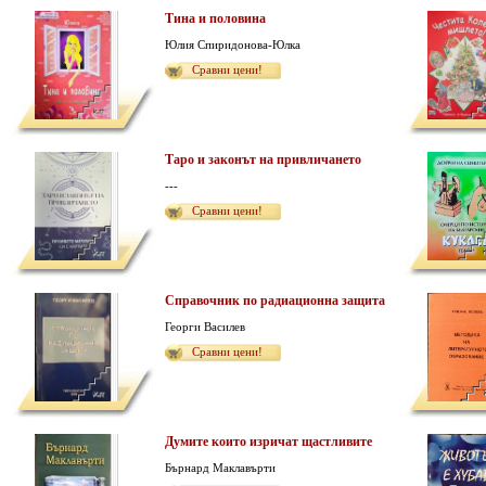
Тина и половина
Юлия Спиридонова-Юлка
Сравни цени!
Таро и законът на привличането
---
Сравни цени!
Справочник по радиационна защита
Георги Василев
Сравни цени!
Думите които изричат щастливите
Бърнард Маклавърти