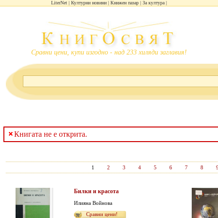
LiterNet
Културни новини
Книжен пазар
За култура
Сравни цени, купи изгодно - над 233 хиляди заглавия!
Книгата не е открита.
1
2
3
4
5
6
7
8
Билки и красота
Илияна Войнова
Сравни цени!