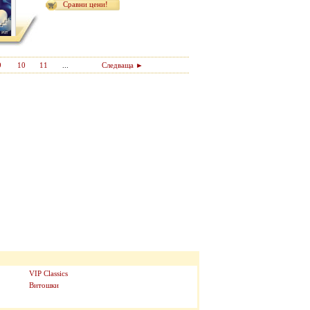
Сравни цени!
9
10
11
...
Следваща ►
VIP Classics
Витошки