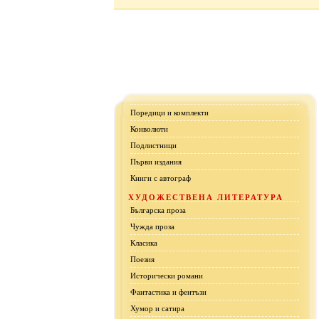
Поредици и комплекти
Конволюти
Подлистници
Първи издания
Книги с автограф
ХУДОЖЕСТВЕНА ЛИТЕРАТУРА
Българска проза
Чужда проза
Класика
Поезия
Исторически романи
Фантастика и фентъзи
Хумор и сатира