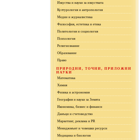
Изкуства и науки за изкуствата
Културология и антропология
Медии и журналистика
Философия, естетика и етика
Политология и социология
Психология
Религиознание
Образование
Право
ПРИРОДНИ, ТОЧНИ, ПРИЛОЖНИ
НАУКИ
Математика
Химия
Физика и астрономия
География и науки за Земята
Икономика, бизнес и финанси
Данъци и счетоводство
Маркетинг, реклама и PR
Мениджмънт и човешки ресурси
Медицина и биология