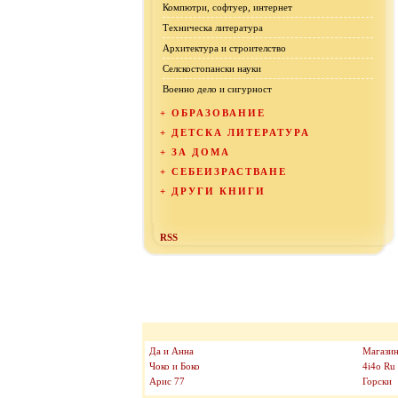
Компютри, софтуер, интернет
Техническа литература
Архитектура и строителство
Селскостопански науки
Военно дело и сигурност
+
ОБРАЗОВАНИЕ
+
ДЕТСКА ЛИТЕРАТУРА
+
ЗА ДОМА
+
СЕБЕИЗРАСТВАНЕ
+
ДРУГИ КНИГИ
RSS
Да и Анна
Магазин
Чоко и Боко
4i4o Ru
Арис 77
Горски