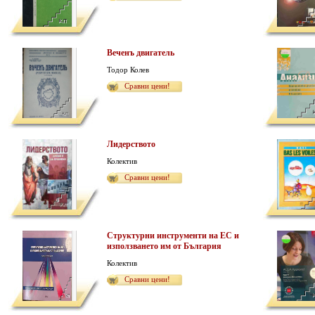
Веченъ двигатель
Тодор Колев
Сравни цени!
Лидерството
Колектив
Сравни цени!
Структурни инструменти на ЕС и
използването им от България
Колектив
Сравни цени!