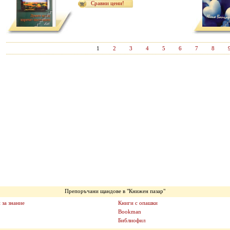
Сравни цени!
1
2
3
4
5
6
7
8
Препоръчани щандове в "Книжен пазар"
 за знание
Книги с опашки
Bookman
Библиофил