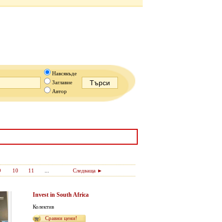
Навсякъде
Заглавие
Автор
9
10
11
...
Следваща ►
Invest in South Africa
Колектив
Сравни цени!