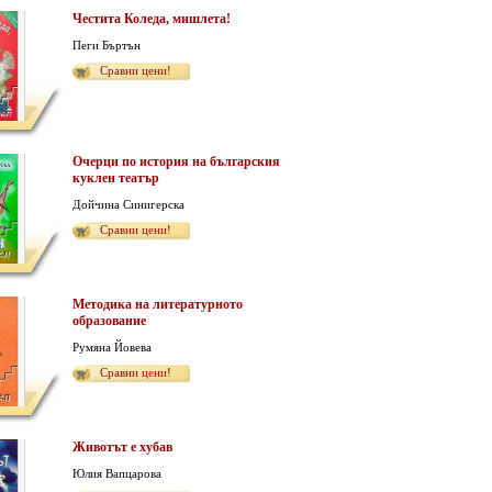
Честита Коледа, мишлета!
Пеги Бъртън
Сравни цени!
Очерци по история на българския
куклен театър
Дойчина Синигерска
Сравни цени!
Методика на литературното
образование
Румяна Йовева
Сравни цени!
Животът е хубав
Юлия Вапцарова