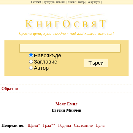
LiterNet
Културни новини
Книжен пазар
За култура
Сравни цени, купи изгодно - над 233 хиляди заглавия!
Навсякъде
Заглавие
Автор
Обратно
Моят Емил
Евгени Минчев
Подреди по
Щанд*
Град**
Година
Състояние
Цена