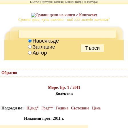
LiterNet
Културни новини
Книжен пазар
За култура
Сравни цени, купи изгодно - над 233 хиляди заглавия!
Навсякъде
Заглавие
Автор
Обратно
Море. Бр. 1 / 2011
Колектив
Подреди по
Щанд*
Град**
Година
Състояние
Цена
Издадени през: 2011 г.