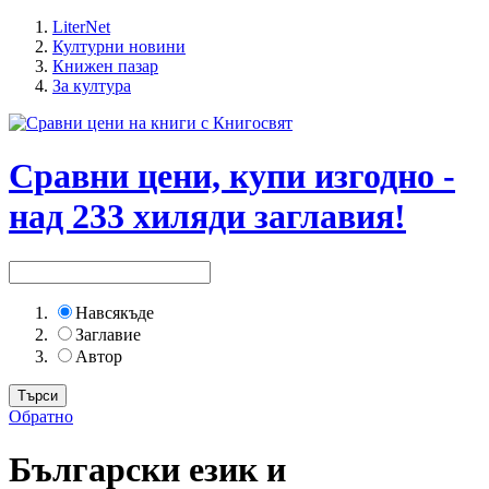
LiterNet
Културни новини
Книжен пазар
За култура
Сравни цени, купи изгодно -
над 233 хиляди заглавия!
Навсякъде
Заглавие
Автор
Обратно
Български език и