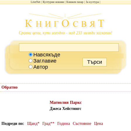
LiterNet
Културни новини
Книжен пазар
За култура
Сравни цени, купи изгодно - над 233 хиляди заглавия!
Навсякъде
Заглавие
Автор
Обратно
Магнолия Паркс
Джеса Хейстингс
Подреди по
Щанд*
Град**
Година
Състояние
Цена