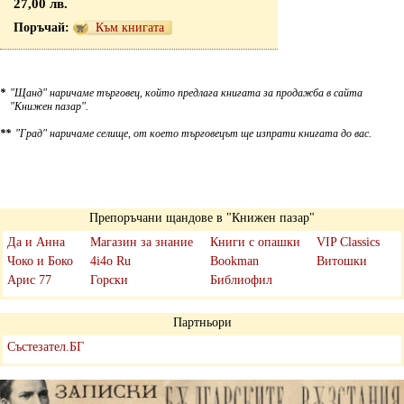
27,00 лв.
Към книгата
*
"Щанд" наричаме търговец, който предлага книгата за продажба в сайта
"Книжен пазар".
**
"Град" наричаме селище, от което търговецът ще изпрати книгата до вас.
Препоръчани щандове в "Книжен пазар"
Да и Анна
Магазин за знание
Книги с опашки
VIP Classics
Чоко и Боко
4i4o Ru
Bookman
Витошки
Арис 77
Горски
Библиофил
Партньори
Състезател.БГ