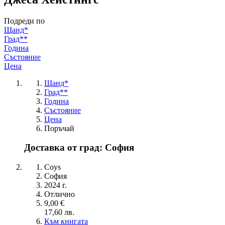
Подреди по
Щанд*
Град**
Година
Състояние
Цена
Щанд*
Град**
Година
Състояние
Цена
Поръчай
Доставка от град: София
Coys
София
2024 г.
Отлично
9,00 €
17,60 лв.
Към книгата