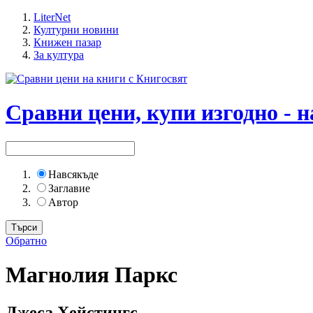
LiterNet
Културни новини
Книжен пазар
За култура
Сравни цени, купи изгодно - н
Навсякъде
Заглавие
Автор
Обратно
Магнолия Паркс
Джеса Хейстингс