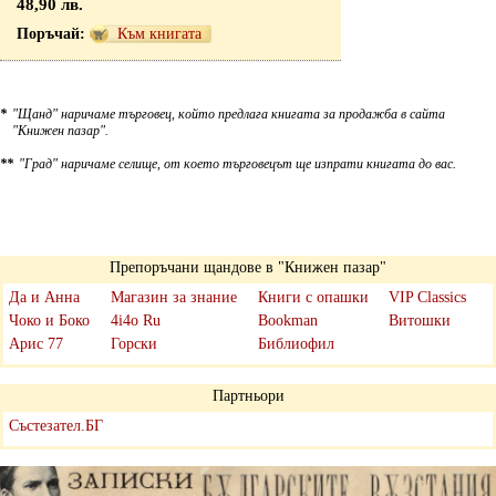
48,90 лв.
Към книгата
*
"Щанд" наричаме търговец, който предлага книгата за продажба в сайта
"Книжен пазар".
**
"Град" наричаме селище, от което търговецът ще изпрати книгата до вас.
Препоръчани щандове в "Книжен пазар"
Да и Анна
Магазин за знание
Книги с опашки
VIP Classics
Чоко и Боко
4i4o Ru
Bookman
Витошки
Арис 77
Горски
Библиофил
Партньори
Състезател.БГ