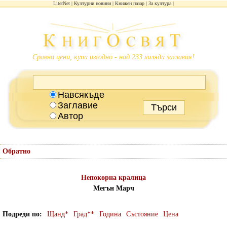
LiterNet
Културни новини
Книжен пазар
За култура
Сравни цени, купи изгодно - над 233 хиляди заглавия!
Навсякъде
Заглавие
Автор
Обратно
Непокорна кралица
Мегън Марч
Подреди по
Щанд*
Град**
Година
Състояние
Цена