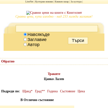
LiterNet
Културни новини
Книжен пазар
За култура
Сравни цени, купи изгодно - над 233 хиляди заглавия!
Навсякъде
Заглавие
Автор
Обратно
Траките
Цанко Лалев
Подреди по
Щанд*
Град**
Година
Състояние
Цена
В Отлично състояние