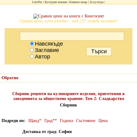
LiterNet
Културни новини
Книжен пазар
За култура
Сравни цени, купи изгодно - над 233 хиляди заглавия!
Навсякъде
Заглавие
Автор
Обратно
Сборник рецепти на кулинарните изделия, приготвяни в
заведенията за обществено хранене. Том 2: Сладкарство
Сборник
Подреди по
Щанд*
Град**
Година
Състояние
Цена
Доставка от град: София