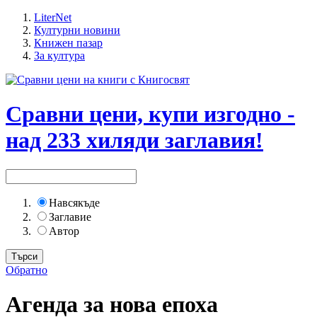
LiterNet
Културни новини
Книжен пазар
За култура
Сравни цени, купи изгодно -
над 233 хиляди заглавия!
Навсякъде
Заглавие
Автор
Обратно
Агенда за нова епоха