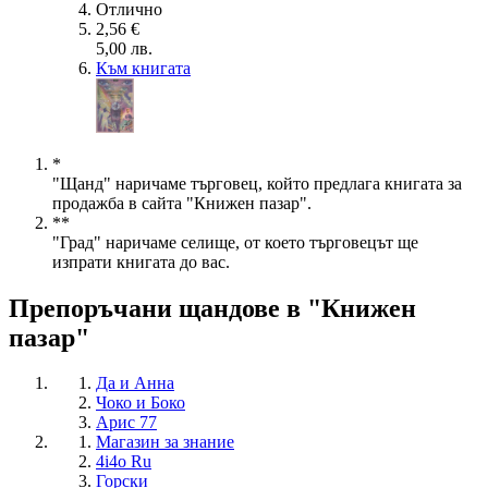
Отлично
2,56 €
5,00 лв.
Към книгата
*
"Щанд" наричаме търговец, който предлага книгата за
продажба в сайта "Книжен пазар".
**
"Град" наричаме селище, от което търговецът ще
изпрати книгата до вас.
Препоръчани щандове в "Книжен
пазар"
Да и Анна
Чоко и Боко
Арис 77
Магазин за знание
4i4o Ru
Горски