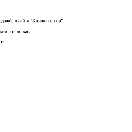
одажба в сайта "Книжен пазар".
книгата до вас.
р"