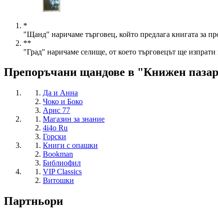
*
"Щанд" наричаме търговец, който предлага книгата за пр
**
"Град" наричаме селище, от което търговецът ще изпрати 
Препоръчани щандове в "Книжен паза
Да и Анна
Чоко и Боко
Арис 77
Магазин за знание
4i4o Ru
Горски
Книги с опашки
Bookman
Библиофил
VIP Classics
Витошки
Партньори