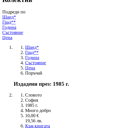
Подреди по
Щанд*
Град**
Година
Състояние
Цена
Щанд*
Град**
Година
Състояние
Цена
Поръчай
Издадени през: 1985 г.
Словото
София
1985 г.
Много добро
10,00 €
19,56 лв.
Към книгата