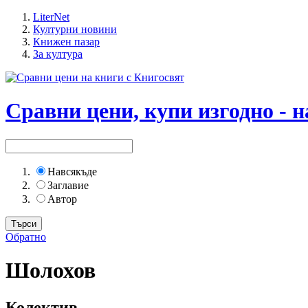
LiterNet
Културни новини
Книжен пазар
За култура
Сравни цени, купи изгодно - н
Навсякъде
Заглавие
Автор
Обратно
Шолохов
Колектив