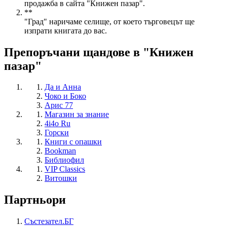
продажба в сайта "Книжен пазар".
**
"Град" наричаме селище, от което търговецът ще
изпрати книгата до вас.
Препоръчани щандове в "Книжен
пазар"
Да и Анна
Чоко и Боко
Арис 77
Магазин за знание
4i4o Ru
Горски
Книги с опашки
Bookman
Библиофил
VIP Classics
Витошки
Партньори
Състезател.БГ