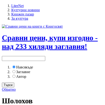
LiterNet
Културни новини
Книжен пазар
За култура
Сравни цени, купи изгодно -
над 233 хиляди заглавия!
Навсякъде
Заглавие
Автор
Обратно
Шолохов