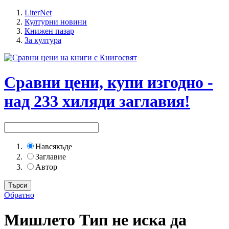
LiterNet
Културни новини
Книжен пазар
За култура
Сравни цени, купи изгодно -
над 233 хиляди заглавия!
Навсякъде
Заглавие
Автор
Обратно
Мишлето Тип не иска да