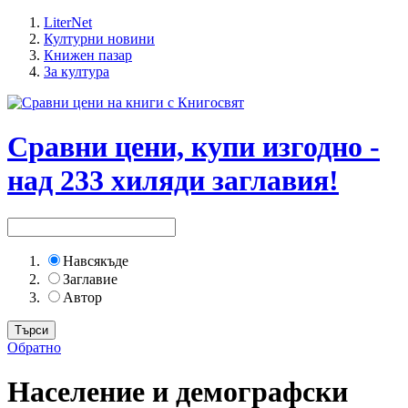
LiterNet
Културни новини
Книжен пазар
За култура
Сравни цени, купи изгодно -
над 233 хиляди заглавия!
Навсякъде
Заглавие
Автор
Обратно
Население и демографски