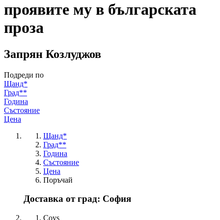
проявите му в българската
проза
Запрян Козлуджов
Подреди по
Щанд*
Град**
Година
Състояние
Цена
Щанд*
Град**
Година
Състояние
Цена
Поръчай
Доставка от град: София
Coys