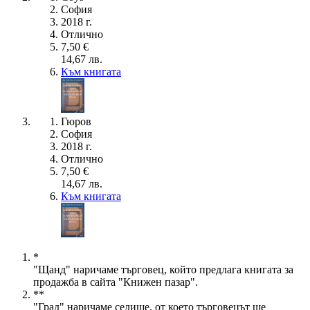
София
2018 г.
Отлично
7,50 €
14,67 лв.
Към книгата
Гюров
София
2018 г.
Отлично
7,50 €
14,67 лв.
Към книгата
*
"Щанд" наричаме търговец, който предлага книгата за
продажба в сайта "Книжен пазар".
**
"Град" наричаме селище, от което търговецът ще