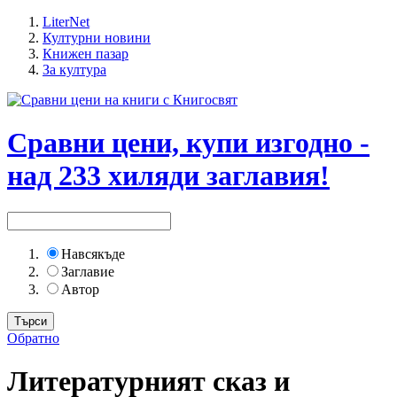
LiterNet
Културни новини
Книжен пазар
За култура
Сравни цени, купи изгодно -
над 233 хиляди заглавия!
Навсякъде
Заглавие
Автор
Обратно
Литературният сказ и