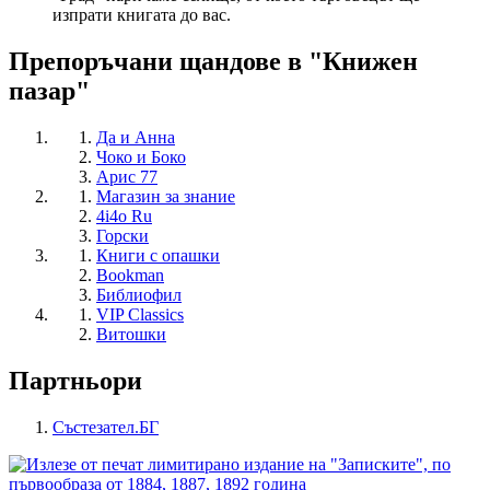
изпрати книгата до вас.
Препоръчани щандове в "Книжен
пазар"
Да и Анна
Чоко и Боко
Арис 77
Магазин за знание
4i4o Ru
Горски
Книги с опашки
Bookman
Библиофил
VIP Classics
Витошки
Партньори
Състезател.БГ