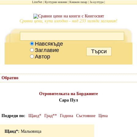
LiterNet
Културни новини
Книжен пазар
За култура
Сравни цени, купи изгодно - над 233 хиляди заглавия!
Навсякъде
Заглавие
Автор
Обратно
Отровителката на Борджиите
Сара Пул
Подреди по
Щанд*
Град**
Година
Състояние
Цена
Мальовица