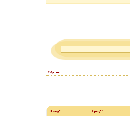
Обратно
Щанд*
Град**