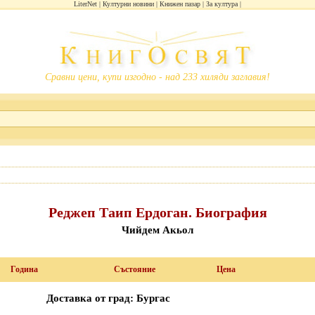
LiterNet
Културни новини
Книжен пазар
За култура
Сравни цени, купи изгодно - над 233 хиляди заглавия!
Реджеп Таип Ердоган. Биография
Чийдем Акьол
Година
Състояние
Цена
Доставка от град: Бургас