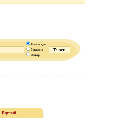
Навсякъде
Заглавие
Автор
Поръчай