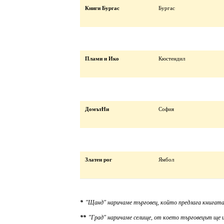
Книги Бургас
Бургас
Плами и Ико
Кюстендил
ДомътНи
София
Златен рог
Ямбол
*
"Щанд" наричаме търговец, който предлага книгата
**
"Град" наричаме селище, от което търговецът ще и