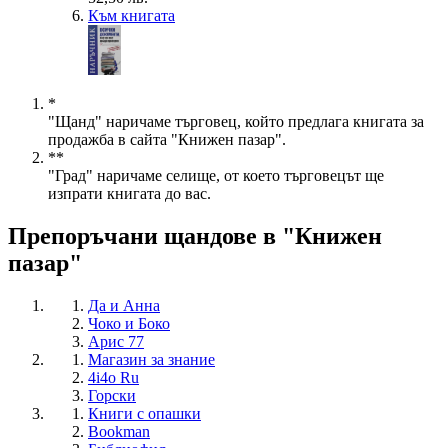
Към книгата
*
"Щанд" наричаме търговец, който предлага книгата за
продажба в сайта "Книжен пазар".
**
"Град" наричаме селище, от което търговецът ще
изпрати книгата до вас.
Препоръчани щандове в "Книжен
пазар"
Да и Анна
Чоко и Боко
Арис 77
Магазин за знание
4i4o Ru
Горски
Книги с опашки
Bookman