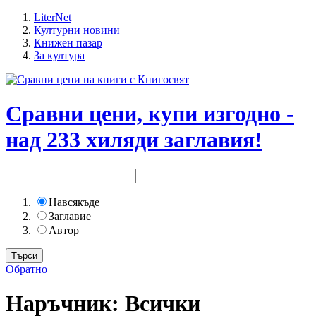
LiterNet
Културни новини
Книжен пазар
За култура
Сравни цени, купи изгодно -
над 233 хиляди заглавия!
Навсякъде
Заглавие
Автор
Обратно
Наръчник: Всички