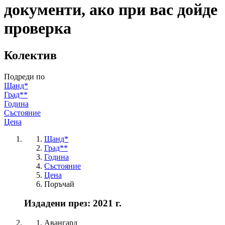
документи, ако при вас дойде
проверка
Колектив
Подреди по
Щанд*
Град**
Година
Състояние
Цена
Щанд*
Град**
Година
Състояние
Цена
Поръчай
Издадени през: 2021 г.
Авангард