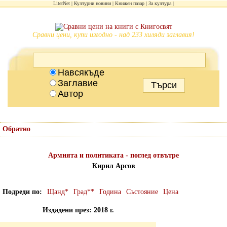
LiterNet
Културни новини
Книжен пазар
За култура
Сравни цени, купи изгодно - над 233 хиляди заглавия!
Навсякъде
Заглавие
Автор
Обратно
Армията и политиката - поглед отвътре
Кирил Арсов
Подреди по
Щанд*
Град**
Година
Състояние
Цена
Издадени през: 2018 г.