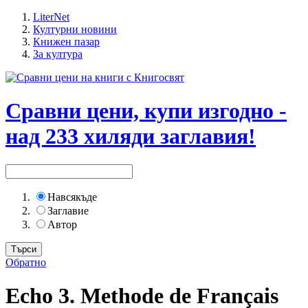
LiterNet
Културни новини
Книжен пазар
За култура
Сравни цени, купи изгодно -
над 233 хиляди заглавия!
Навсякъде
Заглавие
Автор
Обратно
Echo 3. Methode de Français