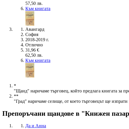
57,50 лв.
Към книгата
Авангард
София
2018-2019 г.
Отлично
31,96 €
62,50 лв.
Към книгата
*
"Щанд" наричаме търговец, който предлага книгата за пр
**
"Град" наричаме селище, от което търговецът ще изпрати 
Препоръчани щандове в "Книжен паза
Да и Анна