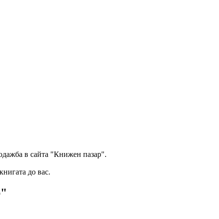
одажба в сайта "Книжен пазар".
книгата до вас.
р"