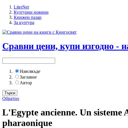
LiterNet
Културни новини
Книжен пазар
За култура
Сравни цени, купи изгодно - н
Навсякъде
Заглавие
Автор
Обратно
L'Egypte ancienne. Un sisteme A
pharaonique