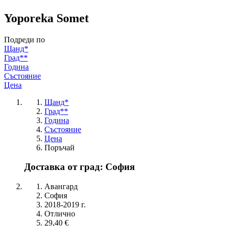
Yoporeka Somet
Подреди по
Щанд*
Град**
Година
Състояние
Цена
Щанд*
Град**
Година
Състояние
Цена
Поръчай
Доставка от град: София
Авангард
София
2018-2019 г.
Отлично
29,40 €