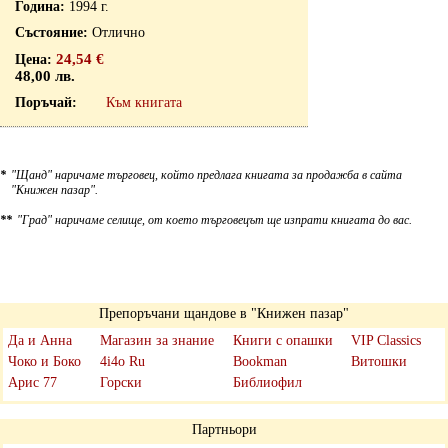
1994 г.
Отлично
24,54 €
48,00 лв.
Към книгата
*
"Щанд" наричаме търговец, който предлага книгата за продажба в сайта
"Книжен пазар".
**
"Град" наричаме селище, от което търговецът ще изпрати книгата до вас.
Препоръчани щандове в "Книжен пазар"
Да и Анна
Магазин за знание
Книги с опашки
VIP Classics
Чоко и Боко
4i4o Ru
Bookman
Витошки
Арис 77
Горски
Библиофил
Партньори