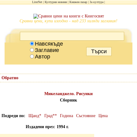
LiterNet
Културни новини
Книжен пазар
За култура
Сравни цени, купи изгодно - над 233 хиляди заглавия!
Навсякъде
Заглавие
Автор
Обратно
Микеланджело. Рисунки
Сборник
Подреди по
Щанд*
Град**
Година
Състояние
Цена
Издадени през: 1994 г.