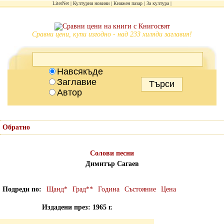
LiterNet
Културни новини
Книжен пазар
За култура
Сравни цени, купи изгодно - над 233 хиляди заглавия!
Навсякъде
Заглавие
Автор
Обратно
Солови песни
Димитър Сагаев
Подреди по
Щанд*
Град**
Година
Състояние
Цена
Издадени през: 1965 г.