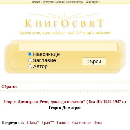
LiterNet
Културни новини
Книжен пазар
За култура
Сравни цени, купи изгодно - над 233 хиляди заглавия!
Навсякъде
Заглавие
Автор
Обратно
Георги Димитров: Речи, доклади и статии" (Том III: 1942-1947 г.)
Георги Димитров
Подреди по
Щанд*
Град**
Година
Състояние
Цена