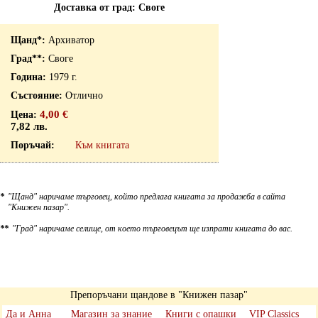
Доставка от град: Своге
Архиватор
Своге
1979 г.
Отлично
4,00 €
7,82 лв.
Към книгата
*
"Щанд" наричаме търговец, който предлага книгата за продажба в сайта
"Книжен пазар".
**
"Град" наричаме селище, от което търговецът ще изпрати книгата до вас.
Препоръчани щандове в "Книжен пазар"
Да и Анна
Магазин за знание
Книги с опашки
VIP Classics