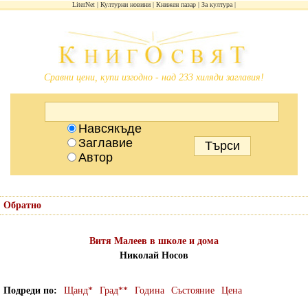
LiterNet
Културни новини
Книжен пазар
За култура
Сравни цени, купи изгодно - над 233 хиляди заглавия!
Навсякъде
Заглавие
Автор
Обратно
Витя Малеев в школе и дома
Николай Носов
Подреди по
Щанд*
Град**
Година
Състояние
Цена