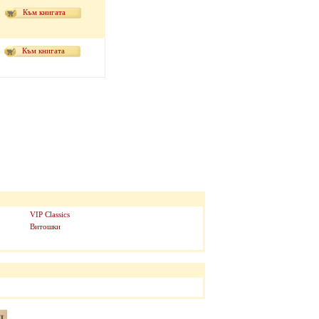
Към книгата
Към книгата
VIP Classics
Витошки