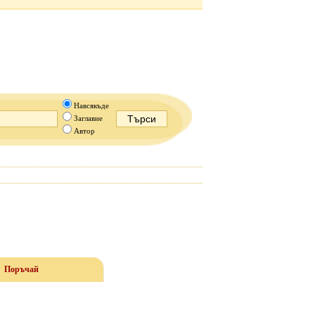
Навсякъде
Заглавие
Автор
Поръчай