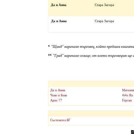
Да и Анна
Стара Загора
Да и Анна
Стара Загора
*
"Щанд" наричаме търговец, който предлага книгата
**
"Град" наричаме селище, от което търговецът ще и
Да и Анна
Магазин
Чоко и Боко
4i4o Ru
Арис 77
Горски
Състезател.БГ