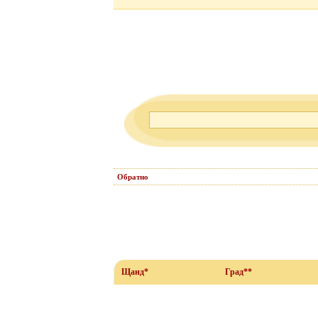
Обратно
Щанд*
Град**