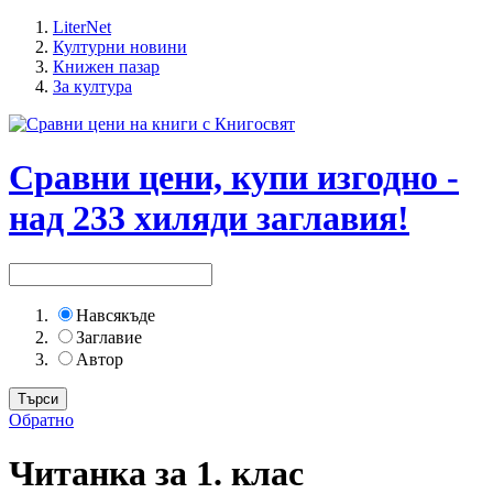
LiterNet
Културни новини
Книжен пазар
За култура
Сравни цени, купи изгодно -
над 233 хиляди заглавия!
Навсякъде
Заглавие
Автор
Обратно
Читанка за 1. клас