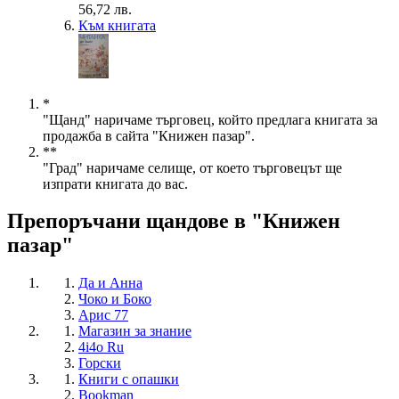
56,72 лв.
Към книгата
*
"Щанд" наричаме търговец, който предлага книгата за
продажба в сайта "Книжен пазар".
**
"Град" наричаме селище, от което търговецът ще
изпрати книгата до вас.
Препоръчани щандове в "Книжен
пазар"
Да и Анна
Чоко и Боко
Арис 77
Магазин за знание
4i4o Ru
Горски
Книги с опашки
Bookman