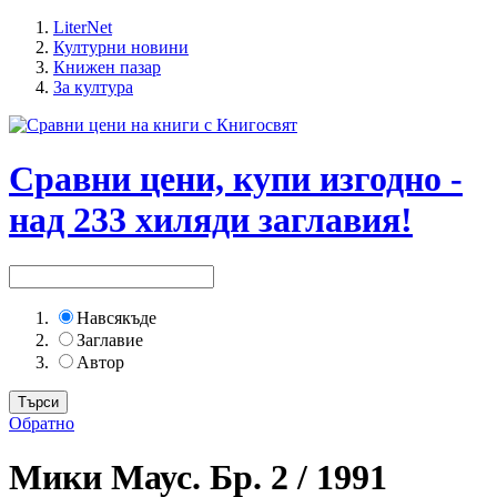
LiterNet
Културни новини
Книжен пазар
За култура
Сравни цени, купи изгодно -
над 233 хиляди заглавия!
Навсякъде
Заглавие
Автор
Обратно
Мики Маус. Бр. 2 / 1991