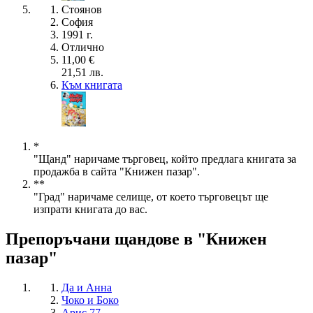
Стоянов
София
1991 г.
Отлично
11,00 €
21,51 лв.
Към книгата
*
"Щанд" наричаме търговец, който предлага книгата за
продажба в сайта "Книжен пазар".
**
"Град" наричаме селище, от което търговецът ще
изпрати книгата до вас.
Препоръчани щандове в "Книжен
пазар"
Да и Анна
Чоко и Боко
Арис 77