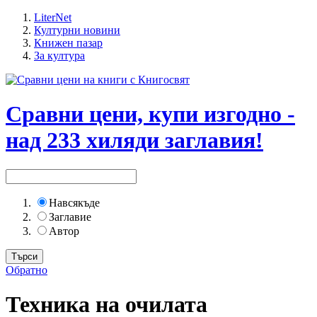
LiterNet
Културни новини
Книжен пазар
За култура
Сравни цени, купи изгодно -
над 233 хиляди заглавия!
Навсякъде
Заглавие
Автор
Обратно
Техника на очилата