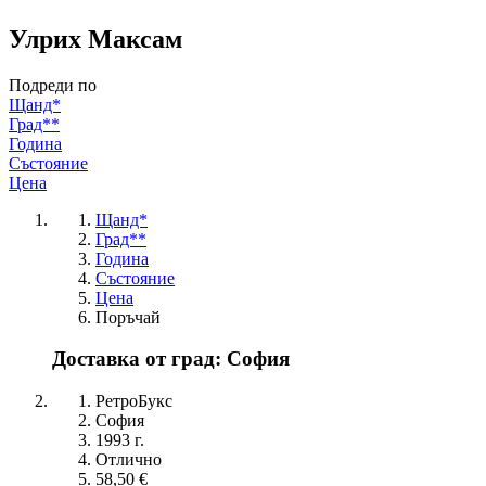
Улрих Максам
Подреди по
Щанд*
Град**
Година
Състояние
Цена
Щанд*
Град**
Година
Състояние
Цена
Поръчай
Доставка от град: София
РетроБукс
София
1993 г.
Отлично
58,50 €