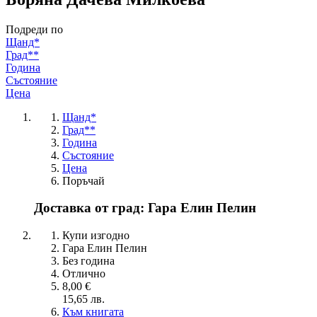
Подреди по
Щанд*
Град**
Година
Състояние
Цена
Щанд*
Град**
Година
Състояние
Цена
Поръчай
Доставка от град: Гара Елин Пелин
Купи изгодно
Гара Елин Пелин
Без година
Отлично
8,00 €
15,65 лв.
Към книгата