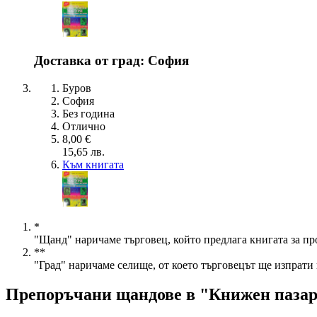
Доставка от град: София
Буров
София
Без година
Отлично
8,00 €
15,65 лв.
Към книгата
*
"Щанд" наричаме търговец, който предлага книгата за пр
**
"Град" наричаме селище, от което търговецът ще изпрати 
Препоръчани щандове в "Книжен паза