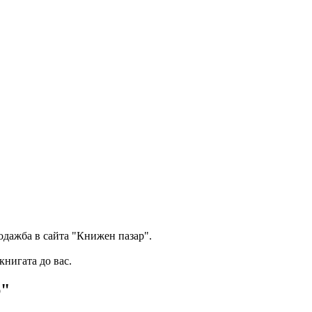
одажба в сайта "Книжен пазар".
книгата до вас.
р"