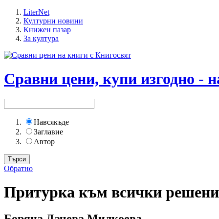
LiterNet
Културни новини
Книжен пазар
За култура
Сравни цени, купи изгодно - н
Навсякъде
Заглавие
Автор
Обратно
Притурка към всички решени
Боряна Дачева Милкоева