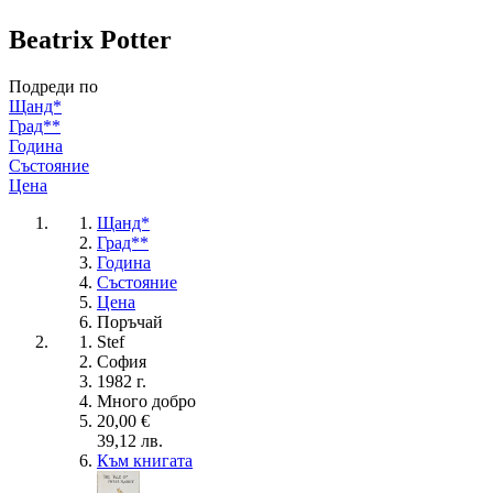
Beatrix Potter
Подреди по
Щанд*
Град**
Година
Състояние
Цена
Щанд*
Град**
Година
Състояние
Цена
Поръчай
Stef
София
1982 г.
Много добро
20,00 €
39,12 лв.
Към книгата