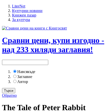
LiterNet
Културни новини
Книжен пазар
За култура
Сравни цени, купи изгодно -
над 233 хиляди заглавия!
Навсякъде
Заглавие
Автор
Обратно
The Tale of Peter Rabbit