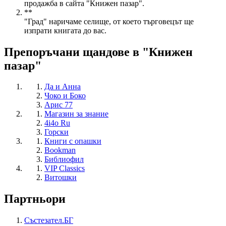
продажба в сайта "Книжен пазар".
**
"Град" наричаме селище, от което търговецът ще
изпрати книгата до вас.
Препоръчани щандове в "Книжен
пазар"
Да и Анна
Чоко и Боко
Арис 77
Магазин за знание
4i4o Ru
Горски
Книги с опашки
Bookman
Библиофил
VIP Classics
Витошки
Партньори
Състезател.БГ