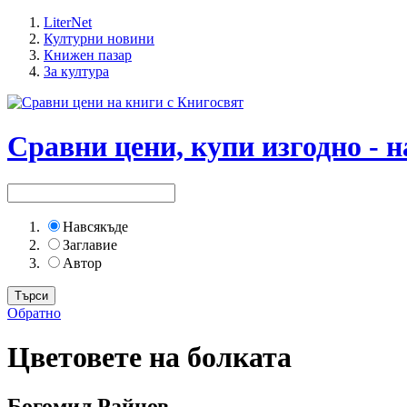
LiterNet
Културни новини
Книжен пазар
За култура
Сравни цени, купи изгодно - н
Навсякъде
Заглавие
Автор
Обратно
Цветовете на болката
Богомил Райнов