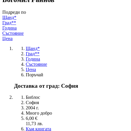
Подреди по
Щанд*
Град**
Година
Състояние
Цена
Щанд*
Град**
Година
Състояние
Цена
Поръчай
Доставка от град: София
Библос
София
2004 г.
Много добро
6,00 €
11,73 лв.
Към книгата