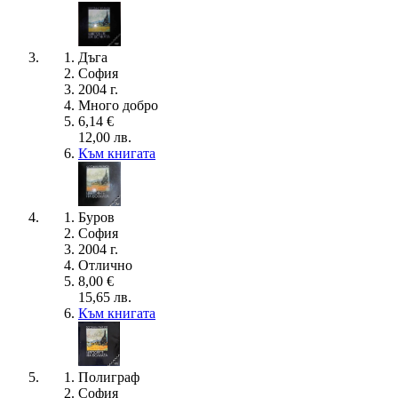
Дъга
София
2004 г.
Много добро
6,14 €
12,00 лв.
Към книгата
Буров
София
2004 г.
Отлично
8,00 €
15,65 лв.
Към книгата
Полиграф
София