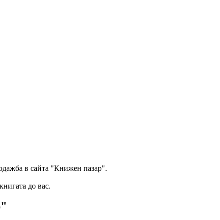
одажба в сайта "Книжен пазар".
книгата до вас.
р"