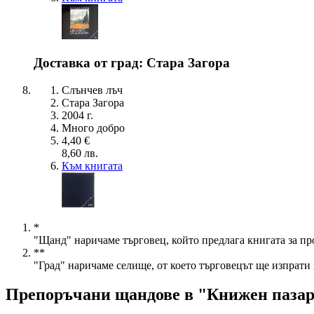
Доставка от град: Стара Загора
Слънчев лъч
Стара Загора
2004 г.
Много добро
4,40 €
8,60 лв.
Към книгата
*
"Щанд" наричаме търговец, който предлага книгата за пр
**
"Град" наричаме селище, от което търговецът ще изпрати 
Препоръчани щандове в "Книжен паза