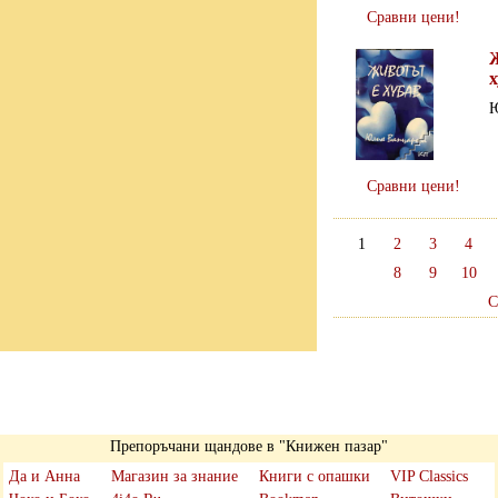
Сравни цени!
х
Ю
Сравни цени!
1
2
3
4
8
9
10
С
Препоръчани щандове в "Книжен пазар"
Да и Анна
Магазин за знание
Книги с опашки
VIP Classics