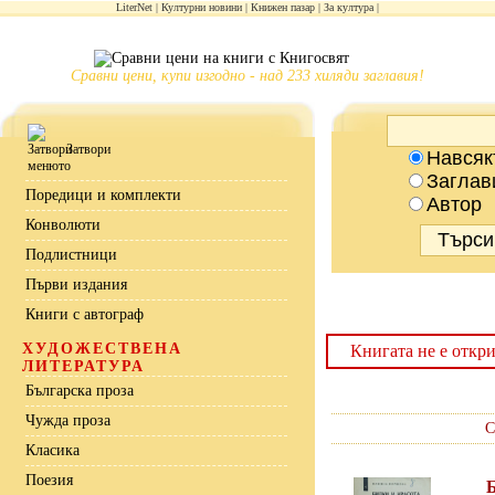
LiterNet
Културни новини
Книжен пазар
За култура
Сравни цени, купи изгодно - над 233 хиляди заглавия!
Затвори
Навсяк
Заглав
Поредици и комплекти
Автор
Конволюти
Подлистници
Първи издания
Книги с автограф
ХУДОЖЕСТВЕНА
Книгата не е откри
ЛИТЕРАТУРА
Българска проза
Чужда проза
С
Класика
Поезия