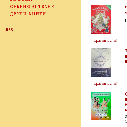
+
СЕБЕИЗРАСТВАНЕ
Ч
+
ДРУГИ КНИГИ
П
RSS
Сравни цени!
Т
-
Сравни цени!
и
к
Д
С