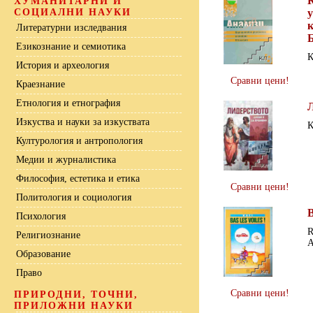
ХУМАНИТАРНИ И
СОЦИАЛНИ НАУКИ
Литературни изследвания
Езикознание и семиотика
К
История и археология
Сравни цени!
Краезнание
Етнология и етнография
Изкуства и науки за изкуствата
К
Културология и антропология
Медии и журналистика
Философия, естетика и етика
Сравни цени!
Политология и социология
B
Психология
R
Религиознание
Образование
Право
Сравни цени!
ПРИРОДНИ, ТОЧНИ,
ПРИЛОЖНИ НАУКИ