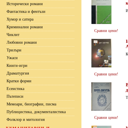
Исторически романи
И
Фантастика и фентъзи
Хумор и сатира
Криминални романи
Сравни цени!
Чиклит
I
Любовни романи
A
Трилъри
К
Ужаси
Книги-игри
Драматургия
Сравни цени!
Кратки форми
Есеистика
Пътеписи
Т
Мемоари, биографии, писма
Публицистика, документалистика
Сравни цени!
Фолклор и митология