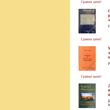
Сравни цени!
Г
Сравни цени!
Р
Сравни цени!
Б
М