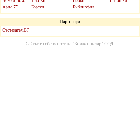
Чоко и Боко
4i4o Ru
Bookman
Витошки
Арис 77
Горски
Библиофил
Партньори
Състезател.БГ
Сайтът е собственост на
"Книжен пазар" ООД
.