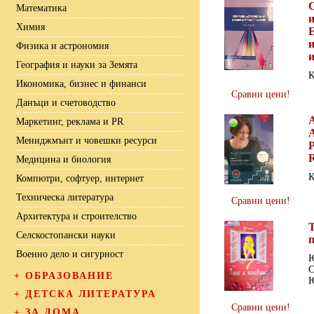
Математика
Химия
и
Физика и астрономия
География и науки за Земята
К
Икономика, бизнес и финанси
Сравни цени!
Данъци и счетоводство
Маркетинг, реклама и PR
A
Мениджмънт и човешки ресурси
P
R
Медицина и биология
К
Компютри, софтуер, интернет
Техническа литература
Сравни цени!
Архитектура и строителство
Селскостопански науки
Военно дело и сигурност
С
+
ОБРАЗОВАНИЕ
+
ДЕТСКА ЛИТЕРАТУРА
Сравни цени!
+
ЗА ДОМА