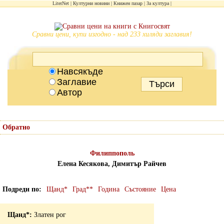
LiterNet
Културни новини
Книжен пазар
За култура
Сравни цени, купи изгодно - над 233 хиляди заглавия!
Навсякъде
Заглавие
Автор
Обратно
Филиппополь
Елена Кесякова, Димитър Райчев
Подреди по
Щанд*
Град**
Година
Състояние
Цена
Златен рог