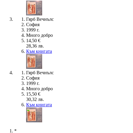
Гярб Вечнълс
София
1999 г.
Много добро
14,50 €
28,36 лв.
Към книгата
Гярб Вечнълс
София
1999 г.
Много добро
15,50 €
30,32 лв.
Към книгата
*