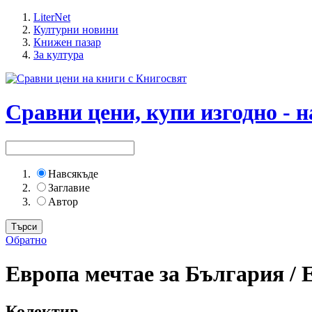
LiterNet
Културни новини
Книжен пазар
За култура
Сравни цени, купи изгодно - н
Навсякъде
Заглавие
Автор
Обратно
Европа мечтае за България / E
Колектив