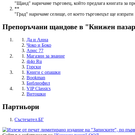
"Щанд" наричаме търговец, който предлага книгата за пр
**
"Град" наричаме селище, от което търговецът ще изпрати 
Препоръчани щандове в "Книжен паза
Да и Анна
Чоко и Боко
Арис 77
Магазин за знание
4i4o Ru
Горски
Книги с опашки
Bookman
Библиофил
VIP Classics
Витошки
Партньори
Състезател.БГ