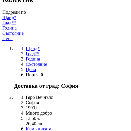
Подреди по
Щанд*
Град**
Година
Състояние
Цена
Щанд*
Град**
Година
Състояние
Цена
Поръчай
Доставка от град: София
Гярб Вечнълс
София
1999 г.
Много добро
13,50 €
26,40 лв.
Към книгата