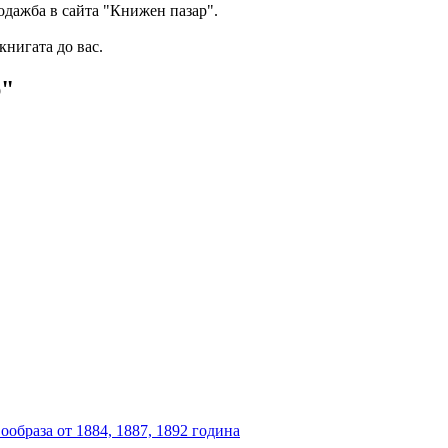
одажба в сайта "Книжен пазар".
книгата до вас.
р"