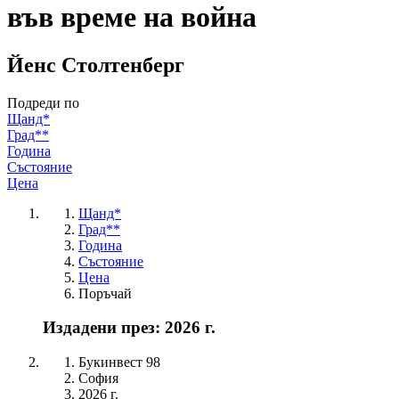
във време на война
Йенс Столтенберг
Подреди по
Щанд*
Град**
Година
Състояние
Цена
Щанд*
Град**
Година
Състояние
Цена
Поръчай
Издадени през: 2026 г.
Букинвест 98
София
2026 г.