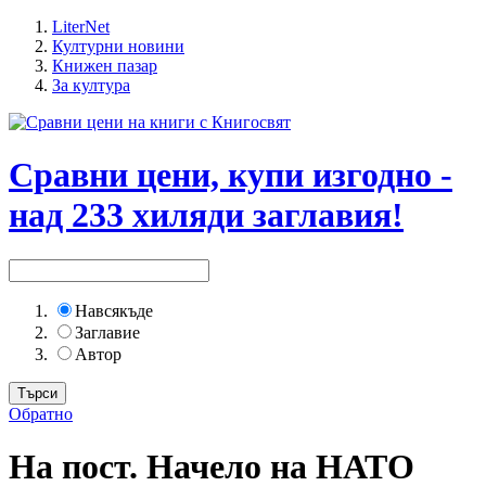
LiterNet
Културни новини
Книжен пазар
За култура
Сравни цени, купи изгодно -
над 233 хиляди заглавия!
Навсякъде
Заглавие
Автор
Обратно
На пост. Начело на НАТО