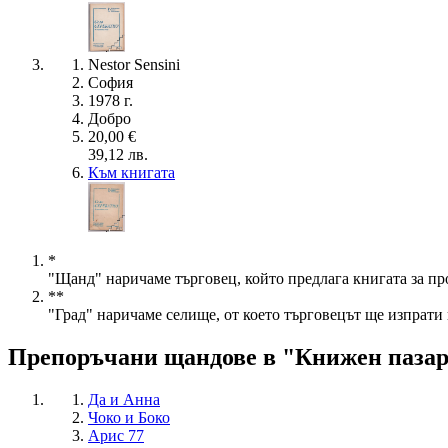
Nestor Sensini
София
1978 г.
Добро
20,00 €
39,12 лв.
Към книгата
*
"Щанд" наричаме търговец, който предлага книгата за пр
**
"Град" наричаме селище, от което търговецът ще изпрати 
Препоръчани щандове в "Книжен паза
Да и Анна
Чоко и Боко
Арис 77