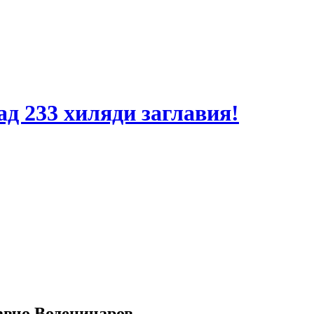
ад 233 хиляди заглавия!
авчо Воденичаров