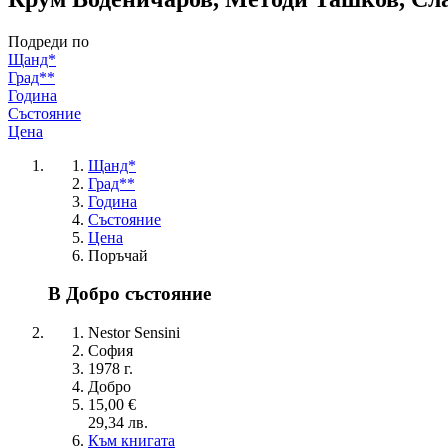
Подреди по
Щанд*
Град**
Година
Състояние
Цена
Щанд*
Град**
Година
Състояние
Цена
Поръчай
В Добро състояние
Nestor Sensini
София
1978 г.
Добро
15,00 €
29,34 лв.
Към книгата