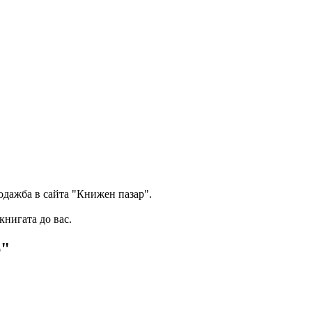
одажба в сайта "Книжен пазар".
книгата до вас.
р"