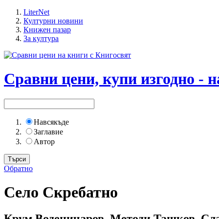
LiterNet
Културни новини
Книжен пазар
За култура
Сравни цени, купи изгодно - н
Навсякъде
Заглавие
Автор
Обратно
Село Скребатно
Крум Воденичаров, Методи Ташков, Сл