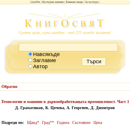
LiterNet
Културни новини
Книжен пазар
За култура
Сравни цени, купи изгодно - над 233 хиляди заглавия!
Навсякъде
Заглавие
Автор
Обратно
Технологии и машини в дървообработващата промишленост. Част 1
Д. Граматиков, К. Цочева, А. Георгиев, Д. Димитров
Подреди по
Щанд*
Град**
Година
Състояние
Цена