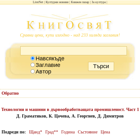
LiterNet
Културни новини
Книжен пазар
За култура
Сравни цени, купи изгодно - над 233 хиляди заглавия!
Навсякъде
Заглавие
Автор
Обратно
Технологии и машини в дървообработващата промишленост. Част 1
Д. Граматиков, К. Цочева, А. Георгиев, Д. Димитров
Подреди по
Щанд*
Град**
Година
Състояние
Цена