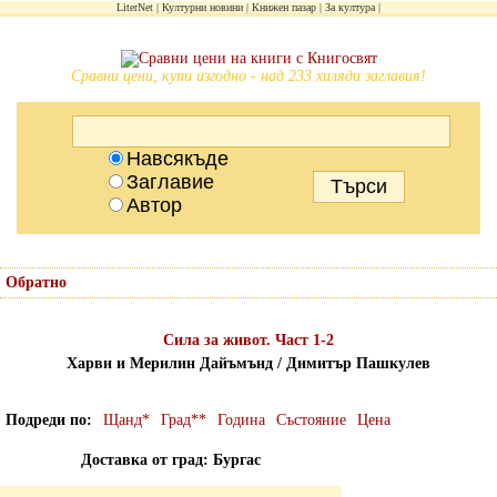
LiterNet
Културни новини
Книжен пазар
За култура
Сравни цени, купи изгодно - над 233 хиляди заглавия!
Навсякъде
Заглавие
Автор
Обратно
Сила за живот. Част 1-2
Харви и Мерилин Дайъмънд / Димитър Пашкулев
Подреди по
Щанд*
Град**
Година
Състояние
Цена
Доставка от град: Бургас