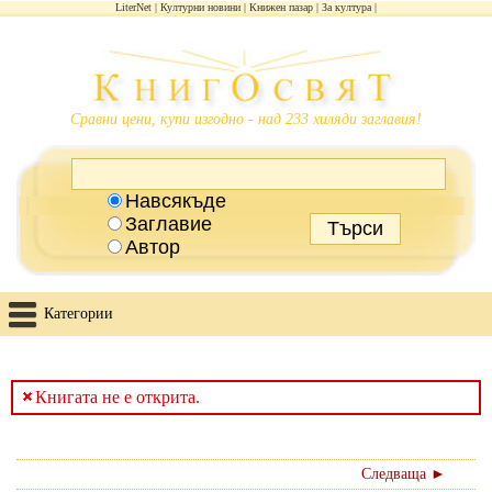
LiterNet
Културни новини
Книжен пазар
За култура
Сравни цени, купи изгодно - над 233 хиляди заглавия!
Навсякъде
Заглавие
Автор
Категории
Книгата не е открита.
Следваща ►