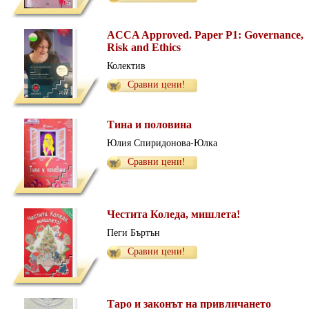
ACCA Approved. Paper P1: Governance,
Risk and Ethics
Колектив
Сравни цени!
Тина и половина
Юлия Спиридонова-Юлка
Сравни цени!
Честита Коледа, мишлета!
Пеги Бъртън
Сравни цени!
Таро и законът на привличането