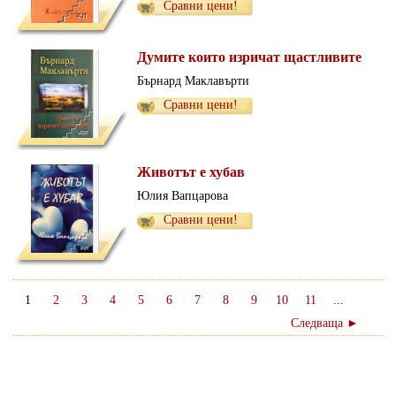
Сравни цени!
Думите които изричат щастливите
Бърнард Маклавърти
Сравни цени!
Животът е хубав
Юлия Вапцарова
Сравни цени!
1
2
3
4
5
6
7
8
9
10
11
...
Следваща ►