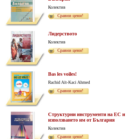
Колектив
Сравни цени!
Лидерството
Колектив
Сравни цени!
Bas les voiles!
Rachid Aït-Kaci Ahmed
Сравни цени!
Структурни инструменти на ЕС и
използването им от България
Колектив
Сравни цени!