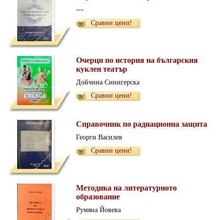
---
Сравни цени!
Очерци по история на българския
куклен театър
Дойчина Синигерска
Сравни цени!
Справочник по радиационна защита
Георги Василев
Сравни цени!
Методика на литературното
образование
Румяна Йовева