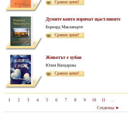
Сравни цени!
Думите които изричат щастливите
Бърнард Маклавърти
Сравни цени!
Животът е хубав
Юлия Вапцарова
Сравни цени!
1
2
3
4
5
6
7
8
9
10
11
...
Следваща ►