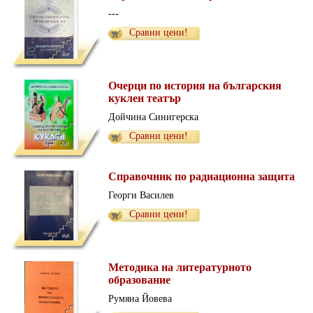
---
Сравни цени!
Очерци по история на българския
куклен театър
Дойчина Синигерска
Сравни цени!
Справочник по радиационна защита
Георги Василев
Сравни цени!
Методика на литературното
образование
Румяна Йовева