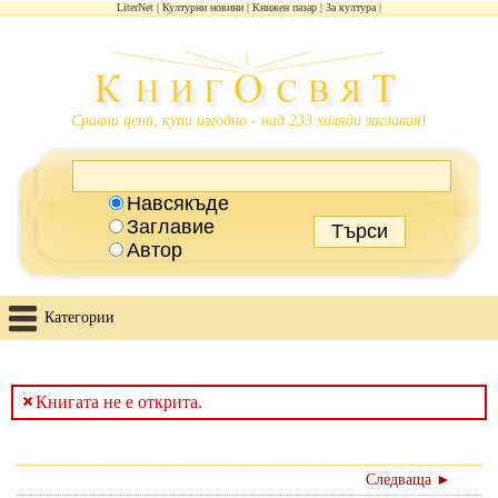
LiterNet
Културни новини
Книжен пазар
За култура
Сравни цени, купи изгодно - над 233 хиляди заглавия!
Навсякъде
Заглавие
Автор
Категории
Книгата не е открита.
Следваща ►