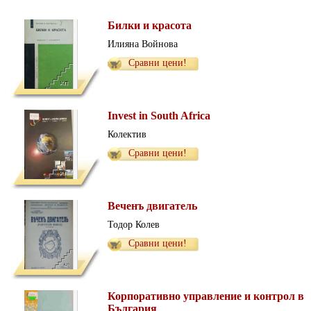
Билки и красота
Илияна Войнова
Сравни цени!
Invest in South Africa
Колектив
Сравни цени!
Веченъ двигатель
Тодор Колев
Сравни цени!
Корпоративно управление и контрол в
България