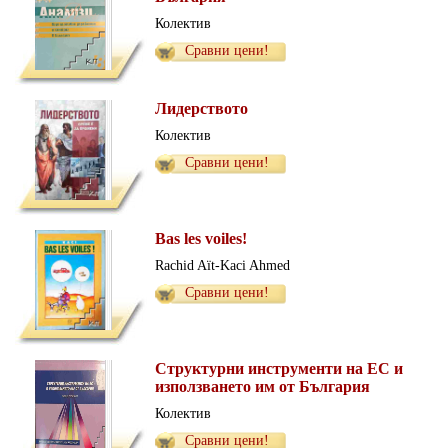
Колектив
Сравни цени!
Лидерството
Колектив
Сравни цени!
Bas les voiles!
Rachid Aït-Kaci Ahmed
Сравни цени!
Структурни инструменти на ЕС и
използването им от България
Колектив
Сравни цени!