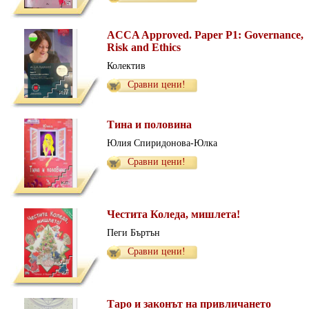
ACCA Approved. Paper P1: Governance,
Risk and Ethics
Колектив
Сравни цени!
Тина и половина
Юлия Спиридонова-Юлка
Сравни цени!
Честита Коледа, мишлета!
Пеги Бъртън
Сравни цени!
Таро и законът на привличането