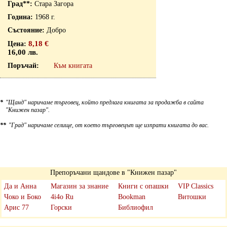
Стара Загора
1968 г.
Добро
8,18 €
16,00 лв.
Към книгата
*
"Щанд" наричаме търговец, който предлага книгата за продажба в сайта
"Книжен пазар".
**
"Град" наричаме селище, от което търговецът ще изпрати книгата до вас.
Препоръчани щандове в "Книжен пазар"
Да и Анна
Магазин за знание
Книги с опашки
VIP Classics
Чоко и Боко
4i4o Ru
Bookman
Витошки
Арис 77
Горски
Библиофил