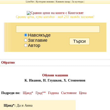
LiterNet
Културни новини
Книжен пазар
За култура
Сравни цени, купи изгодно - над 233 хиляди заглавия!
Навсякъде
Заглавие
Автор
Обратно
Обувни машини
К. Иванов, Н. Глушков, Х. Стоименов
Подреди по
Щанд*
Град**
Година
Състояние
Цена
Да и Анна