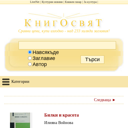
LiterNet
Културни новини
Книжен пазар
За култура
Сравни цени, купи изгодно - над 233 хиляди заглавия!
Навсякъде
Заглавие
Автор
Категории
Следваща ►
Билки и красота
Илияна Войнова