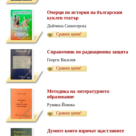
Очерци по история на българския
куклен театър
Дойчина Синигерска
Сравни цени!
Справочник по радиационна защита
Георги Василев
Сравни цени!
Методика на литературното
образование
Румяна Йовева
Сравни цени!
Думите които изричат щастливите