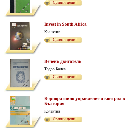
Сравни цени!
Invest in South Africa
Колектив
Сравни цени!
Веченъ двигатель
Тодор Колев
Сравни цени!
Корпоративно управление и контрол в
България
Колектив
Сравни цени!