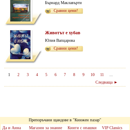
Бърнард Маклавърти
Сравни цени!
Животът е хубав
Юлия Вапцарова
Сравни цени!
1
2
3
4
5
6
7
8
9
10
11
...
Следваща ►
Препоръчани щандове в "Книжен пазар"
Да и Анна
Магазин за знание
Книги с опашки
VIP Classics